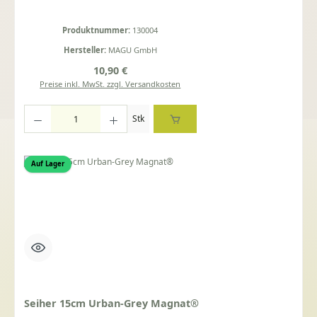
Produktnummer:
130004
Hersteller:
MAGU GmbH
Regulärer Preis:
10,90 €
Preise inkl. MwSt. zzgl. Versandkosten
Produkt Anzahl: Gib den gewünschten Wert ein oder benutze die Schaltflächen um die Anza
Stk
Auf Lager
Seiher 15cm Urban-Grey Magnat®