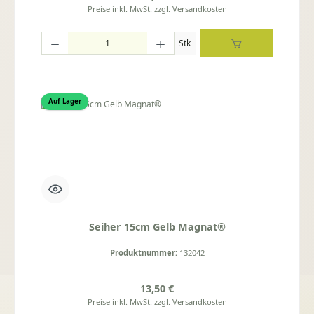
Preise inkl. MwSt. zzgl. Versandkosten
Produkt Anzahl: Gib den gewünschten Wert ein oder benutze die Schaltflächen um die
Stk
Auf Lager
Seiher 15cm Gelb Magnat®
Produktnummer:
132042
Regulärer Preis:
13,50 €
Preise inkl. MwSt. zzgl. Versandkosten