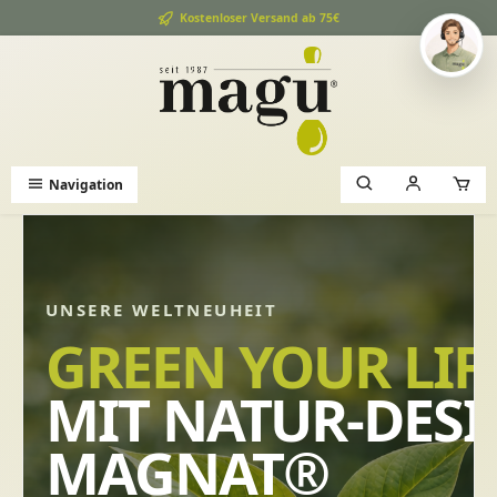
Kostenloser Versand ab 75€
alt springen
Navigation
UNSERE WELTNEUHEIT
GREEN YOUR LIF
MIT NATUR-DES
MAGNAT®