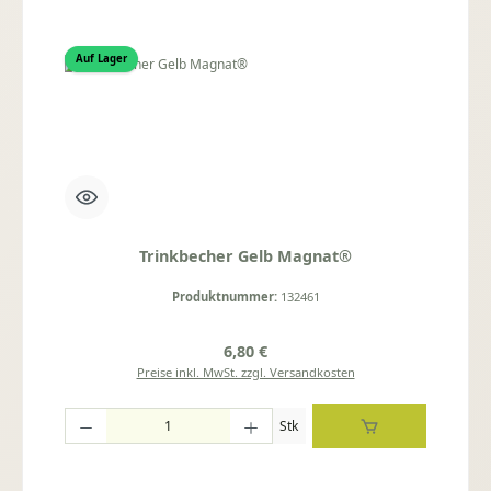
Auf Lager
Trinkbecher Gelb Magnat®
Produktnummer:
132461
Regulärer Preis:
6,80 €
Preise inkl. MwSt. zzgl. Versandkosten
Produkt Anzahl: Gib den gewünschten Wert ein oder benutze die Schaltflächen um die
Stk