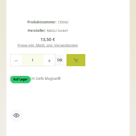
Produktnummer:
135042
Hersteller:
MAGU GmbH
Regulärer Preis:
13,50 €
Preise inkl. MwSt. zzgl. Versandkosten
Produkt Anzahl: Gib den gewünschten Wert ein oder benutze die Schaltflächen um die Anza
Stk
Auf Lager