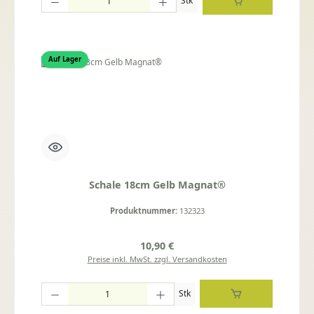
Stk
Auf Lager
Schale 18cm Gelb Magnat®
Produktnummer:
132323
Regulärer Preis:
10,90 €
Preise inkl. MwSt. zzgl. Versandkosten
Produkt Anzahl: Gib den gewünschten Wert ein oder benutze die Schaltflächen um die
Stk