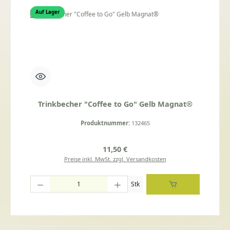
Auf Lager
Trinkbecher "Coffee to Go" Gelb Magnat®
Produktnummer:
132465
Regulärer Preis:
11,50 €
Preise inkl. MwSt. zzgl. Versandkosten
Produkt Anzahl: Gib den gewünschten Wert ein oder benutze die Schaltflächen um die
Stk