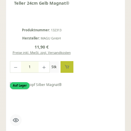
Teller 24cm Gelb Magnat®
Produktnummer:
132313
Hersteller:
MAGU GmbH
Regulärer Preis:
11,90 €
Preise inkl. MwSt. zzgl. Versandkosten
Produkt Anzahl: Gib den gewünschten Wert ein oder benutze die Schaltflächen um die Anza
Stk
Auf Lager