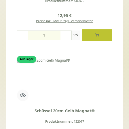
Produktnummer:
146025
Regulärer Preis:
12,95 €
Preise inkl. MwSt. zzgl. Versandkosten
Produkt Anzahl: Gib den gewünschten Wert ein oder benutze die Schaltflächen um die
Stk
Auf Lager
Schüssel 20cm Gelb Magnat®
Produktnummer:
132017