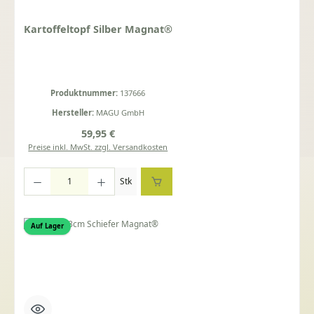
Kartoffeltopf Silber Magnat®
Produktnummer:
137666
Hersteller:
MAGU GmbH
Regulärer Preis:
59,95 €
Preise inkl. MwSt. zzgl. Versandkosten
Produkt Anzahl: Gib den gewünschten Wert ein oder benutze die Schaltflächen um die Anza
Stk
Auf Lager