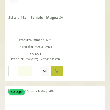
Schale 18cm Schiefer Magnat®
Produktnummer:
136323
Hersteller:
MAGU GmbH
Regulärer Preis:
10,90 €
Preise inkl. MwSt. zzgl. Versandkosten
Produkt Anzahl: Gib den gewünschten Wert ein oder benutze die Schaltflächen um die Anza
Stk
Auf Lager