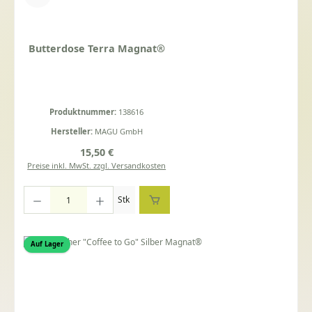
Butterdose Terra Magnat®
Produktnummer:
138616
Hersteller:
MAGU GmbH
Regulärer Preis:
15,50 €
Preise inkl. MwSt. zzgl. Versandkosten
Produkt Anzahl: Gib den gewünschten Wert ein oder benutze die Schaltflächen um die Anza
Stk
Auf Lager