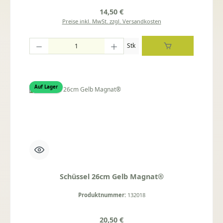
Regulärer Preis:
14,50 €
Preise inkl. MwSt. zzgl. Versandkosten
Produkt Anzahl: Gib den gewünschten Wert ein oder benutze die Schaltflächen um die
Stk
Auf Lager
Schüssel 26cm Gelb Magnat®
Produktnummer:
132018
Regulärer Preis:
20,50 €